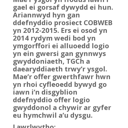
gael ei gorsaf dywydd ei hun.
Ariannwyd hyn gan
ddefnyddio prosiect COBWEB
yn 2012-2015. Ers ei osod yn
2014 rydym wedi bod yn
ymgorffori ei alluoedd logio
yn ein gwersi gan gynnwys
gwyddoniaeth, TGCh a
daearyddiaeth trwy’r ysgol.
Mae’r offer gwerthfawr hwn
yn rhoi cyfleoedd bywyd go
iawn i’n disgyblion
ddefnyddio offer logio
gwyddonol a chywir ar gyfer
eu hymchwil a’u dysgu.
Lawrlwytho: