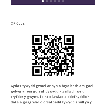
QR Code:
Gyda’r tywydd gwael ar hyn o bryd beth am gael
golwg ar ein gorsaf dywydd – gallwch weld
cryfder y gwynt, faint o lawiad a ddefnyddio’r
data a gasglwyd o orsafoedd tywydd eraill yn y