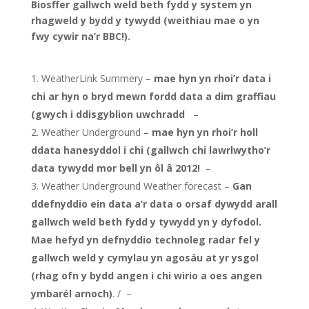
Biosffer gallwch weld beth fydd y system yn
rhagweld y bydd y tywydd (weithiau mae o yn
fwy cywir na’r BBC!).
WeatherLink Summery –
mae hyn yn rhoi’r data i
chi ar hyn o bryd mewn fordd data a dim graffiau
(gwych i ddisgyblion uwchradd
–
Weather Underground –
mae hyn yn rhoi’r holl
ddata hanesyddol i chi (gallwch chi lawrlwytho’r
data tywydd mor bell yn ôl â 2012!
–
Weather Underground Weather forecast –
Gan
ddefnyddio ein data a’r data o orsaf dywydd arall
gallwch weld beth fydd y tywydd yn y dyfodol.
Mae hefyd yn defnyddio technoleg radar fel y
gallwch weld y cymylau yn agosáu at yr ysgol
(rhag ofn y bydd angen i chi wirio a oes angen
ymbarél arnoch)
. / –