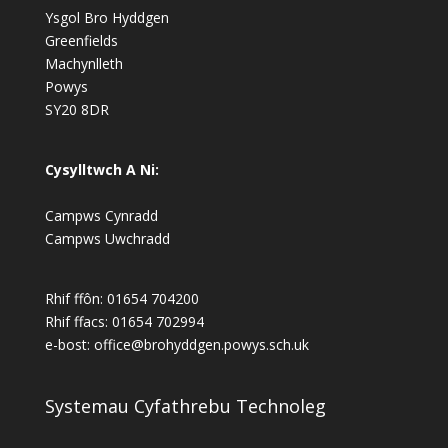
Ysgol Bro Hyddgen
Greenfields
Machynlleth
Powys
SY20 8DR
Cysylltwch A Ni:
Campws Cynradd
Campws Uwchradd
Rhif ffôn: 01654 704200
Rhif ffacs: 01654 702994
e-bost:
office@brohyddgen.powys.sch.uk
Systemau Cyfathrebu Technoleg