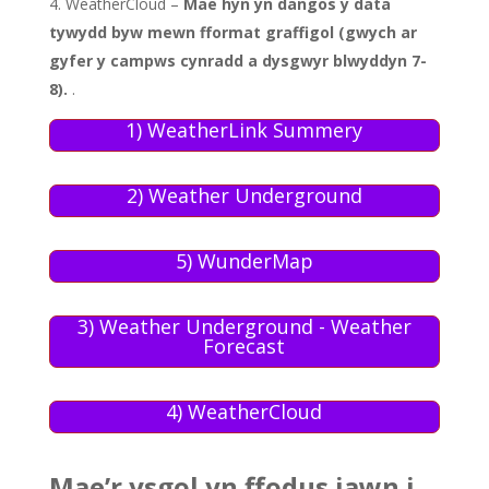
WeatherCloud –
Mae hyn yn dangos y data
tywydd byw mewn fformat graffigol (gwych ar
gyfer y campws cynradd a dysgwyr blwyddyn 7-
8).
.
1) WeatherLink Summery
2) Weather Underground
5) WunderMap
3) Weather Underground - Weather
Forecast
4) WeatherCloud
Mae’r ysgol yn ffodus iawn i