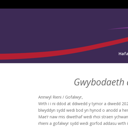
Haf
Gwybodaeth a
Annwyl Rieni / Gofalwyr,
Wrth i i ni ddod at ddiwedd y tymor a diwedd 202
blwyddyn sydd wedi bod yn hynod o anodd a heri
Mae’r naw mis diwethaf wedi rhoi straen ychwa
rhieni a gofalwyr sydd wedi gorfod addasu wrth i