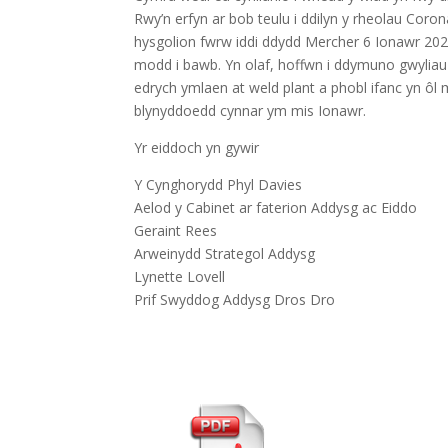
Rwy’n erfyn ar bob teulu i ddilyn y rheolau Coron
hysgolion fwrw iddi ddydd Mercher 6 Ionawr 202
modd i bawb. Yn olaf, hoffwn i ddymuno gwyliau 
edrych ymlaen at weld plant a phobl ifanc yn ôl 
blynyddoedd cynnar ym mis Ionawr.
Yr eiddoch yn gywir
Y Cynghorydd Phyl Davies
Aelod y Cabinet ar faterion Addysg ac Eiddo
Geraint Rees
Arweinydd Strategol Addysg
Lynette Lovell
Prif Swyddog Addysg Dros Dro