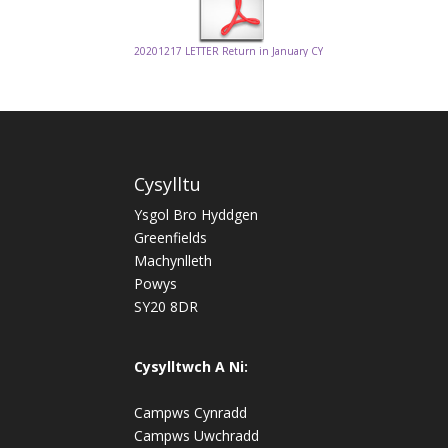
20201217 LETTER Return in January CY
Cysylltu
Ysgol Bro Hyddgen
Greenfields
Machynlleth
Powys
SY20 8DR
Cysylltwch A Ni:
Campws Cynradd
Campws Uwchradd