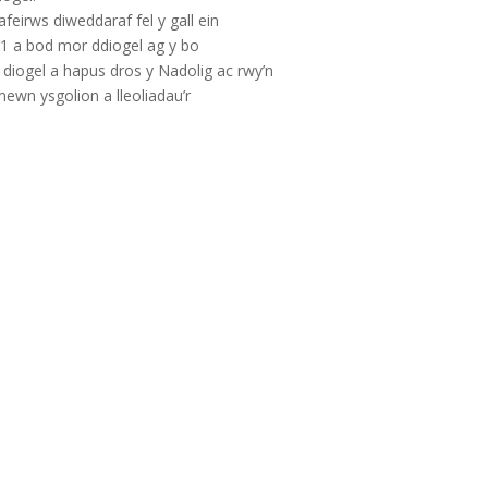
afeirws diweddaraf fel y gall ein
1 a bod mor ddiogel ag y bo
diogel a hapus dros y Nadolig ac rwy’n
mewn ysgolion a lleoliadau’r