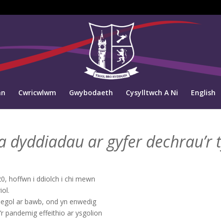
an
Cwricwlwm
Gwybodaeth
Cysylltwch A Ni
English
 dyddiadau ar gyfer dechrau’r
0, hoffwn i ddiolch i chi mewn
ol.
negol ar bawb, ond yn enwedig
’r pandemig effeithio ar ysgolion