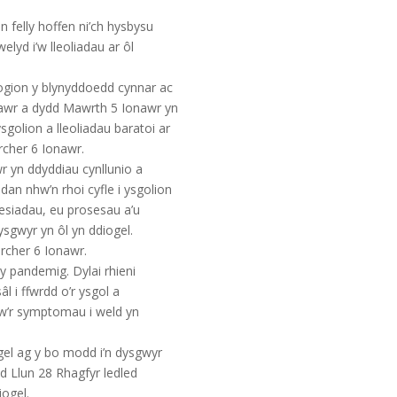
felly hoffen ni’ch hysbysu
elyd i’w lleoliadau ar ôl
ogion y blynyddoedd cynnar ac
nawr a dydd Mawrth 5 Ionawr yn
ysgolion a lleoliadau baratoi ar
rcher 6 Ionawr.
 yn ddyddiau cynllunio a
dan nhw’n rhoi cyfle i ysgolion
sesiadau, eu prosesau a’u
ysgwyr yn ôl yn ddiogel.
rcher 6 Ionawr.
y pandemig. Dylai rhieni
l i ffwrdd o’r ysgol a
yw’r symptomau i weld yn
gel ag y bo modd i’n dysgwyr
dd Llun 28 Rhagfyr ledled
iogel.