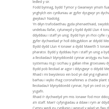
ledled y sir.
Fodd bynnag, bydd Tymor y Gwanwyn yma’n fuan 
ynghylch ein cynlluniau ar gyfer dysgwyr yn dychw
gwyliau’r Nadolig.
Yn dilyn trafodaethau gyda phenaethiaid, swydd
undebau llafar, cytunwyd y bydd dydd Llun 4 Io
ddyddiau i staff yn unig. Bydd hyn yn rhoi cyfle i 
gyfer dychweliad yr holl ddisgyblion ar ddydd Me
Bydd dydd Llun 4 Ionawr a dydd Mawrth 5 Ionawr
pharatoi. Bydd y dyddiau hyn i staff yn unig a byd
a lleoliadau’r blynyddoedd cynnar arolygu eu ha
systemau risg i sicrhau y gallan nhw groesawu d
Bydd pob lleoliad ar agor i ddysgwyr o ddydd Me
Rhaid i mi bwysleisio ein bod yn dal yng nghanol 
barhau i wylio rhag coronafeirws a chadw plant sâ
lleoliadau’r blynyddoedd cynnar, hyd yn oed os 
ysgafn.
Rhaid i’r dychwelyd ym mis Ionawr fod mor ddio
a’n staff. Mae’r cyfyngiadau a ddaw i rym ar ddy
Cymru wedi eu cynllunio i wneud y wlad yn fwy d