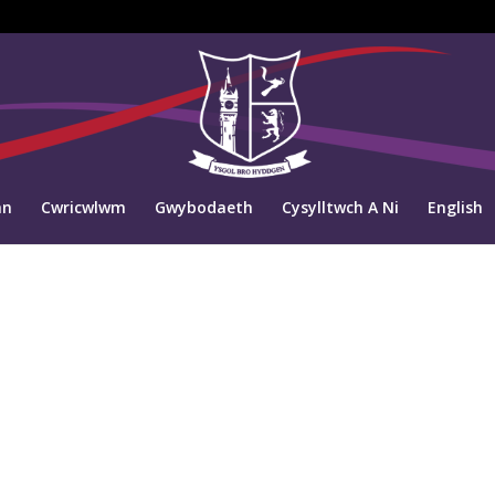
an
Cwricwlwm
Gwybodaeth
Cysylltwch A Ni
English