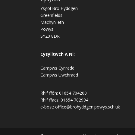
Ysgol Bro Hyddgen
Greenfields
Machynlleth
Powys
SY20 8DR
Cysylltwch A Ni:
Campws Cynradd
Campws Uwchradd
Rhif ffôn: 01654 704200
Rhif ffacs: 01654 702994
e-bost:
office@brohyddgen.powys.sch.uk