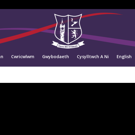
an
Cwricwlwm
Gwybodaeth
Cysylltwch A Ni
English