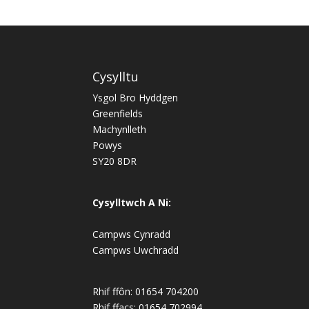
Cysylltu
Ysgol Bro Hyddgen
Greenfields
Machynlleth
Powys
SY20 8DR
Cysylltwch A Ni:
Campws Cynradd
Campws Uwchradd
Rhif ffôn: 01654 704200
Rhif ffacs: 01654 702994