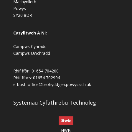
Machynlleth
Powys
SY20 8DR
Cysylltwch A Ni:
Campws Cynradd
Campws Uwchradd
Rhif ffôn: 01654 704200
Rhif ffacs: 01654 702994
e-bost:
office@brohyddgen.powys.sch.uk
Systemau Cyfathrebu Technoleg
HWB